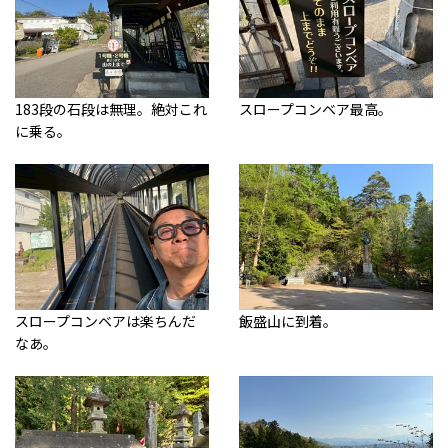
183段の石段は無理。絶対これ
スロープコンベア最高。
に乗る。
スロープコンベアは楽ちんだ
飯盛山に到着。
なあ。