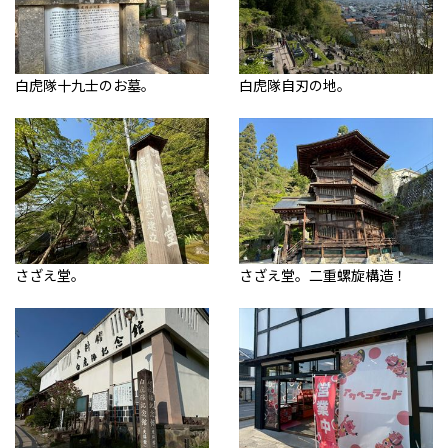
白虎隊十九士のお墓。
白虎隊自刃の地。
さざえ堂。
さざえ堂。二重螺旋構造！