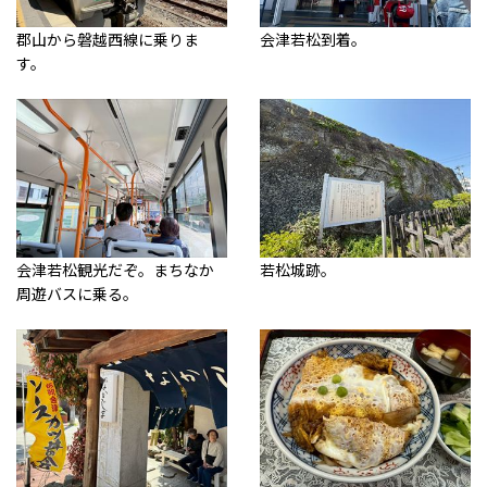
郡山から磐越西線に乗りま
会津若松到着。
す。
会津若松観光だぞ。まちなか
若松城跡。
周遊バスに乗る。