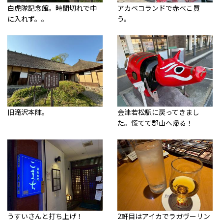
白虎隊記念館。時間切れで中
アカベコランドで赤べこ買
に入れず。。
う。
旧滝沢本陣。
会津若松駅に戻ってきまし
た。慌てて郡山へ帰る！
うすいさんと打ち上げ！
2軒目はアイカでラガヴーリン