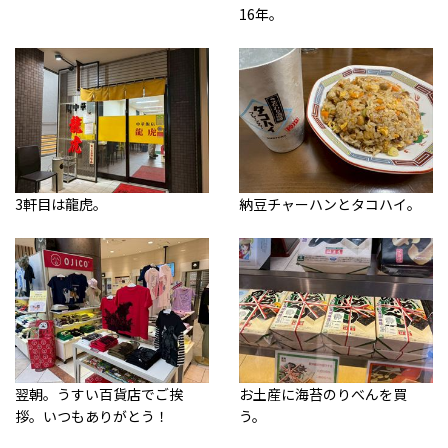
16年。
3軒目は龍虎。
納豆チャーハンとタコハイ。
翌朝。うすい百貨店でご挨
お土産に海苔のりべんを買
拶。いつもありがとう！
う。