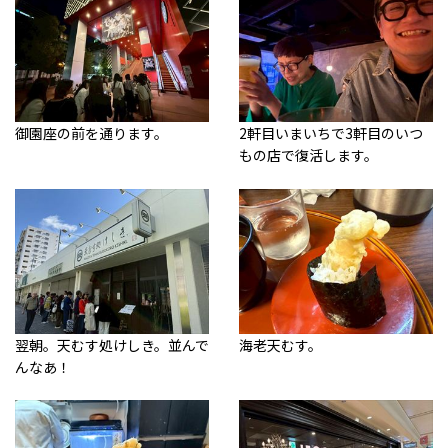
御園座の前を通ります。
2軒目いまいちで3軒目のいつ
もの店で復活します。
翌朝。天むす処けしき。並んで
海老天むす。
んなあ！