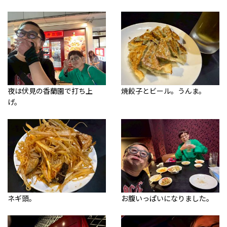
夜は伏見の香蘭園で打ち上
焼餃子とビール。うんま。
げ。
ネギ頭。
お腹いっぱいになりました。