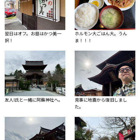
翌日はオフ。お昼はかつ美一
ホルモン大ごはん大。うん
択！
ま！！！
友人I氏と一緒に阿蘇神社へ。
見事に地震から復旧しまし
た。