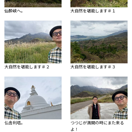
仙酔峡へ。
大自然を堪能します＃１
大自然を堪能します＃２
大自然を堪能します＃３
仏舎利塔。
つつじが満開の時にまた来る
よ！