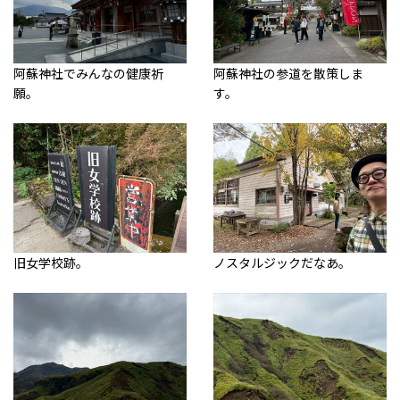
阿蘇神社でみんなの健康祈
阿蘇神社の参道を散策しま
願。
す。
旧女学校跡。
ノスタルジックだなあ。