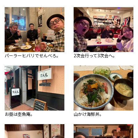
パーラーヒバリでせんべろ。
2次会行って3次会へ。
お昼は杢魚庵。
山かけ海鮮丼。