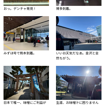
おっ。デンチャ発見！
博多到着。
みずほ号で熊本到着。
いいお天気だなあ。金沢と全
然ちがう。
日本で唯一、味噌にご利益が
生涯、お味噌汁に困りません