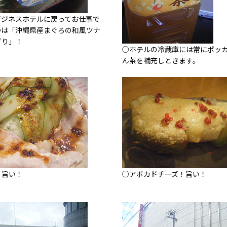
ビジネスホテルに戻ってお仕事で
つは「沖縄県産まぐろの和風ツナ
ぎり」！
○ホテルの冷蔵庫には常にポッ
ん茶を補充しときます。
！旨い！
○アボカドチーズ！旨い！