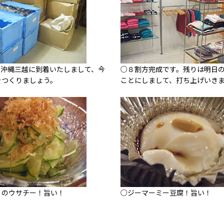
、沖縄三越に到着いたしまして、今
○８割方完成です。残りは明日
をつくりましょう。
ことにしまして、打ち上げいき
りのウサチー！旨い！
○ジーマーミー豆腐！旨い！