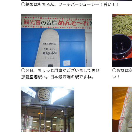
○締めはもちろん、フーチバージューシー！旨い！！
○翌日。ちょっと用事がございまして再び
○お昼は
那覇空港駅へ。日本最西端の駅ですね。
い！