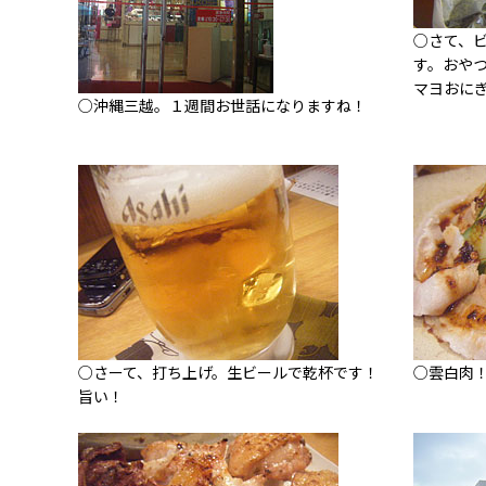
○さて、
す。おや
マヨおに
○沖縄三越。１週間お世話になりますね！
○さーて、打ち上げ。生ビールで乾杯です！
○雲白肉
旨い！