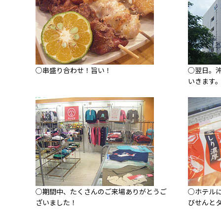
○串盛り合わせ！旨い！
○翌日。沖
いきます
○期間中、たくさんのご来場ありがとうご
○ホテル
ざいました！
びせんと