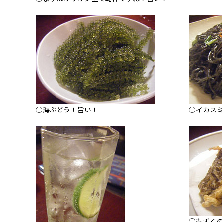
○海ぶどう！旨い！
○イカス
○もずく