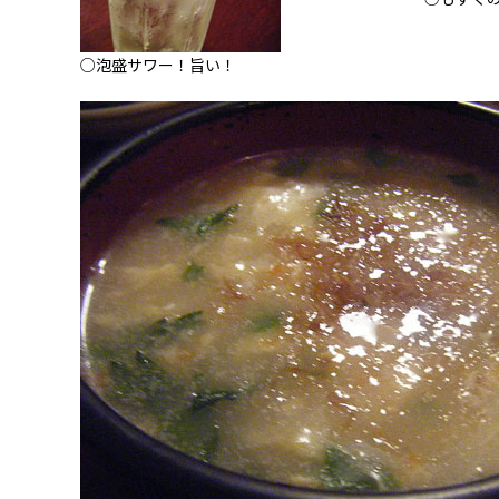
○泡盛サワー！旨い！