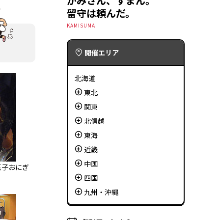
かみさん、すまん。
留守は頼んだ。
KAMISUMA
開催エリア
北海道
東北
関東
北信越
東海
近畿
中国
玉子おにぎ
四国
九州・沖縄