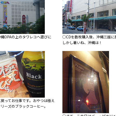
縄OPAの上のタワレコへ遊びに
○CDを数枚購入後、沖縄三越に
。
しかし暑いね、沖縄は！
に戻ってお仕事です。おやつは極え
タリーズのブラックコーヒー。
○さて、この日はバー・ピカソ